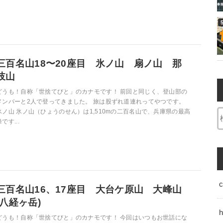
三百名山18〜20座目 氷ノ山 扇ノ山 那
岐山
どうも！自称「世捨てびと」のカナモです！ 前回と同じく、登山部の
メンバーと2人で登ってきました。 旅は股ずれ道連れってやつです。
氷ノ山 氷ノ山（ひょうのせん）は1,510mの二百名山で、兵庫県の最高
です...
三百名山16、17座目 大台ケ原山 大峰山
(八経ヶ岳)
h
どうも！自称「世捨てびと」のカナモです！ 今回はいつもお世話にな