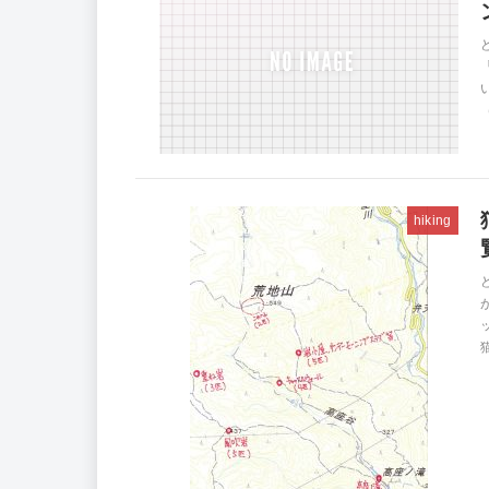
（
hiking