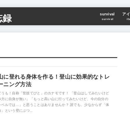
survival
アイ
忘録
survival
it
山に登れる身体を作る！登山に効果的なトレ
ーニング方法
どうも！自称「世捨てびと」のカナモです！ 「登山はしてみたいけど
体力に自身が無い」「もっと高い山に行ってみたいけど、今の自分の
レベルでは…」と思うことはありませんか？ 誰でも、少なからず「体
力」という壁にぶつ...