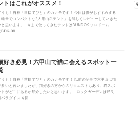
ントはこれがオススメ！
どうも！自称「世捨てびと」のカナモです！ 今回は僕がおすすめする
「軽量でコンパクトな2人用山岳テント」を詳しくレビューしていきた
いと思います。 今まで使ってきたテントはBUNDOK ソロドーム
BDK-08...
猫好き必見！六甲山で猫に会えるスポット一
覧
どうも！自称「世捨てびと」のカナモです！ 以前の記事で六甲山は猫
が多いと言いましたが、猫好きの方からのリクエストもあり、猫スポ
ットがどこにあるか紹介したいと思います。 ロックガーデンは野良
猫パラダイス 今回...