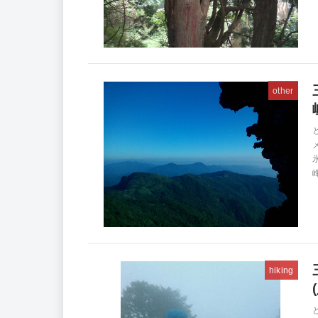
other
峰
hiking