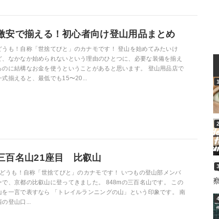
激安で揃える！初心者向け登山用品まとめ
どうも！自称「世捨てびと」のカナモです！ 登山を始めてみたいけ
ど、なかなか始められないという理由のひとつに、必要な装備を揃え
るのに結構なお金を使うということがあると思います。 登山用品店で
一式揃えると、最低でも15〜20...
三百名山21座目 比叡山
どうも！自称「世捨てびと」のカナモです！ いつもの登山部メンバ
ーで、京都の比叡山に登ってきました。 848mの三百名山です。 この
山を一言で表すなら 「トレイルランニングの山」という印象です。 南
西の登山口...