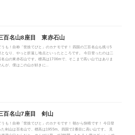
三百名山8座目 東赤石山
どうも！自称「世捨てびと」のカナモです！ 四国の三百名山も残り5
座となり、やっと折返し地点といったところです。 今日登ったのは二
百名山の東赤石山です。標高は1706mで、そこまで高い山ではありま
せんが、僕はこの山が好きに...
三百名山7座目 剣山
どうも！自称「世捨てびと」のカナモです！ 朝から快晴です！ 今日登
った剣山は百名山で、標高は1955m。四国で2番目に高い山です。 見