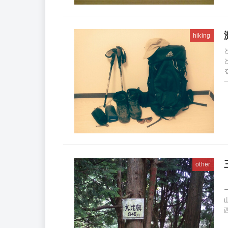
hiking
other