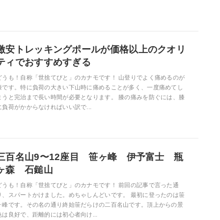
激安トレッキングポールが価格以上のクオリ
ティでおすすめすぎる
どうも！自称「世捨てびと」のカナモです！ 山登りでよく痛めるのが
膝です。特に負荷の大きい下山時に痛めることが多く、一度痛めてし
まうと完治まで長い時間が必要となります。 膝の痛みを防ぐには、膝
に負荷がかからなければいい訳で...
三百名山9〜12座目 笹ヶ峰 伊予富士 瓶
ヶ森 石鎚山
どうも！自称「世捨てびと」のカナモです！ 前回の記事で言った通
り、スパートかけました。めちゃしんどいです。 最初に登ったのは笹
ヶ峰です。その名の通り終始笹だらけの二百名山です。頂上からの景
色は良好で、距離的には初心者向け...