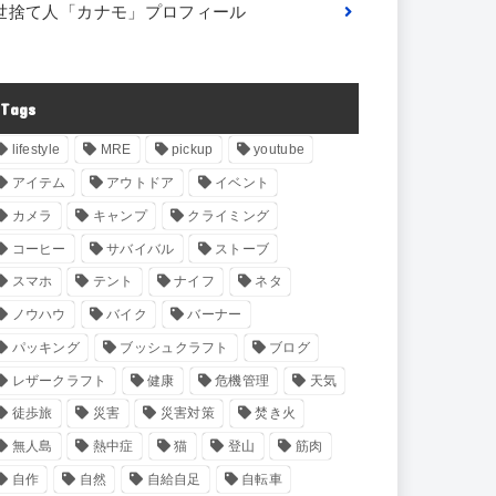
世捨て人「カナモ」プロフィール
Tags
lifestyle
MRE
pickup
youtube
アイテム
アウトドア
イベント
カメラ
キャンプ
クライミング
コーヒー
サバイバル
ストーブ
スマホ
テント
ナイフ
ネタ
ノウハウ
バイク
バーナー
パッキング
ブッシュクラフト
ブログ
レザークラフト
健康
危機管理
天気
徒歩旅
災害
災害対策
焚き火
無人島
熱中症
猫
登山
筋肉
自作
自然
自給自足
自転車