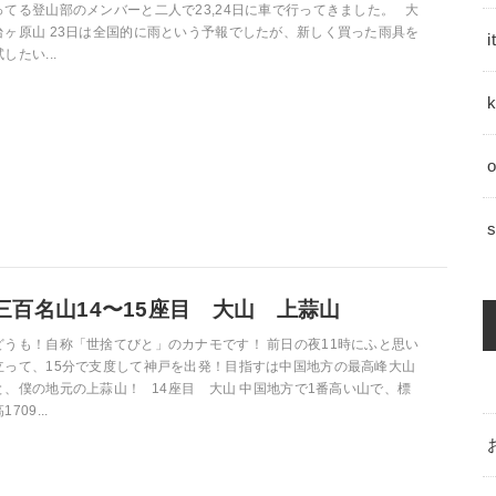
ってる登山部のメンバーと二人で23,24日に車で行ってきました。 大
台ヶ原山 23日は全国的に雨という予報でしたが、新しく買った雨具を
試したい...
k
s
三百名山14〜15座目 大山 上蒜山
どうも！自称「世捨てびと」のカナモです！ 前日の夜11時にふと思い
立って、15分で支度して神戸を出発！目指すは中国地方の最高峰大山
と、僕の地元の上蒜山！ 14座目 大山 中国地方で1番高い山で、標
1709...