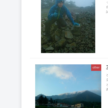
other
高