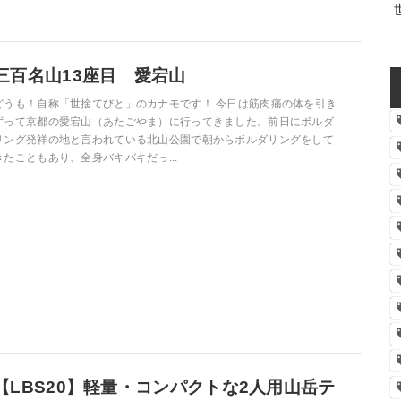
三百名山13座目 愛宕山
どうも！自称「世捨てびと」のカナモです！ 今日は筋肉痛の体を引き
ずって京都の愛宕山（あたごやま）に行ってきました。前日にボルダ
リング発祥の地と言われている北山公園で朝からボルダリングをして
きたこともあり、全身バキバキだっ...
【LBS20】軽量・コンパクトな2人用山岳テ