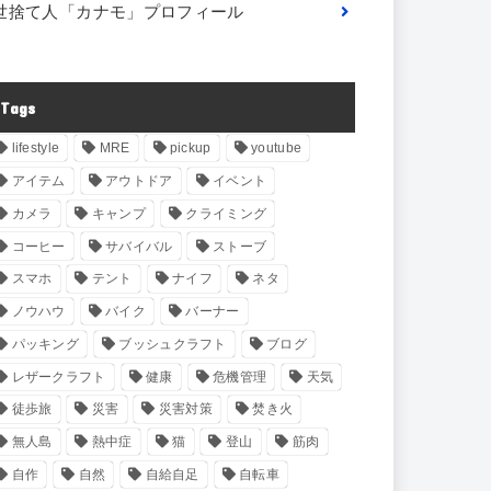
世捨て人「カナモ」プロフィール
Tags
lifestyle
MRE
pickup
youtube
アイテム
アウトドア
イベント
カメラ
キャンプ
クライミング
コーヒー
サバイバル
ストーブ
スマホ
テント
ナイフ
ネタ
ノウハウ
バイク
バーナー
パッキング
ブッシュクラフト
ブログ
レザークラフト
健康
危機管理
天気
徒歩旅
災害
災害対策
焚き火
無人島
熱中症
猫
登山
筋肉
自作
自然
自給自足
自転車