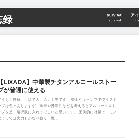
survival
アイ
忘録
survival
it
【LIXADA】中華製チタンアルコールストー
ブが普通に使える
どうも！自称「世捨て人」のカナモです！ 登山やキャンプで使うスト
ーブは色々ありますが、重量や携帯性などを考えるとアルコールスト
ーブを是非選択肢に入れてほしいと思います。 圧倒的に軽量で、モノ
によっては火力もかなり強く、燃...