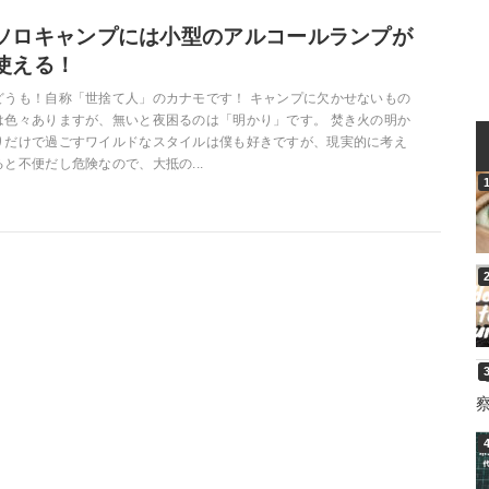
ソロキャンプには小型のアルコールランプが
使える！
どうも！自称「世捨て人」のカナモです！ キャンプに欠かせないもの
は色々ありますが、無いと夜困るのは「明かり」です。 焚き火の明か
りだけで過ごすワイルドなスタイルは僕も好きですが、現実的に考え
ると不便だし危険なので、大抵の...