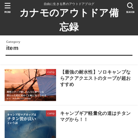
自由に生きる男のアウトドアブログ
カナモのアウトドア備
MENU
SEARCH
忘録
item
【最強の耐水性】ソロキャンプな
camp
らアクアクエストのタープが超お
すすめ
キャンプギア軽量化の道はチタン
camp
マグから！！