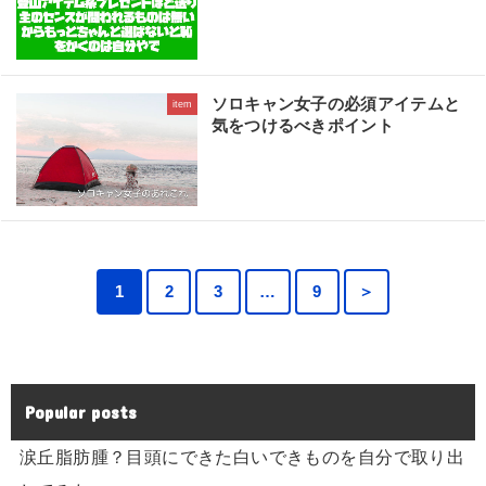
ソロキャン女子の必須アイテムと
item
気をつけるべきポイント
1
2
3
…
9
＞
Popular posts
涙丘脂肪腫？目頭にできた白いできものを自分で取り出