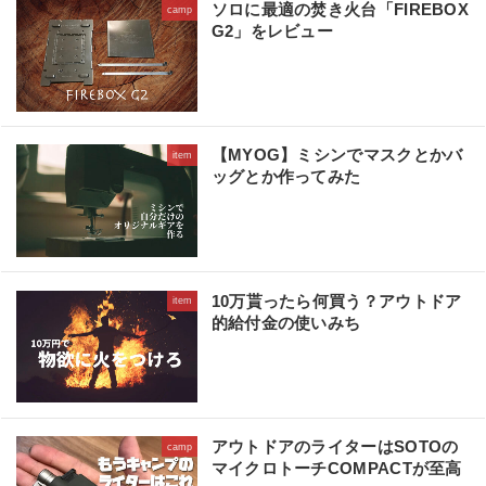
ソロに最適の焚き火台「FIREBOX
camp
G2」をレビュー
【MYOG】ミシンでマスクとかバ
item
ッグとか作ってみた
10万貰ったら何買う？アウトドア
item
的給付金の使いみち
アウトドアのライターはSOTOの
camp
マイクロトーチCOMPACTが至高