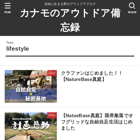
自由に生きる男のアウトドアブログ
カナモのアウトドア備
MENU
SEARCH
忘録
lifestyle
クラファンはじめました！！
other
【NatureBase真庭】
【NatueBase真庭】限界集落でオ
other
フグリッドな自給自足生活はじめ
ました