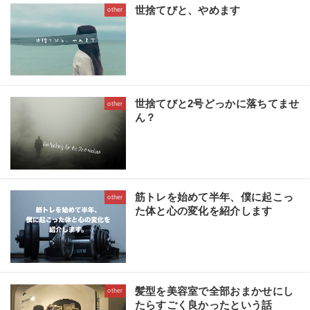
世捨てびと、やめます
other
世捨てびと2号どっかに落ちてませ
other
ん？
筋トレを始めて半年、僕に起こっ
other
た体と心の変化を紹介します
髪型を美容室で全部おまかせにし
other
たらすごく良かったという話