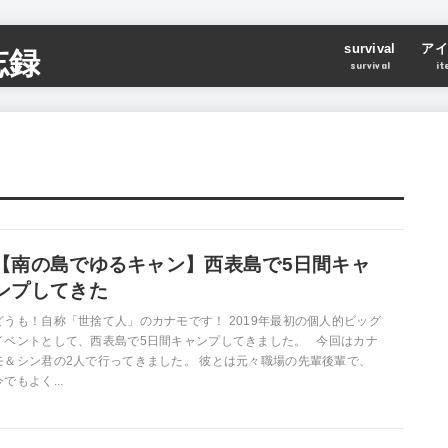
survival
アイ
忘録
survival
it
【南の島でゆるキャン】西表島で5日間キャ
ンプしてきた
どうも！自称「世捨て人」のカナモです！ 2019年最初の個人的ビッグ
イベントとして、西表島で5日間キャンプしてきました。 今回はカナ
モ＆シン君の2人で行ってきました。 彼とは元々職場の先輩後輩で、
今でもよく...