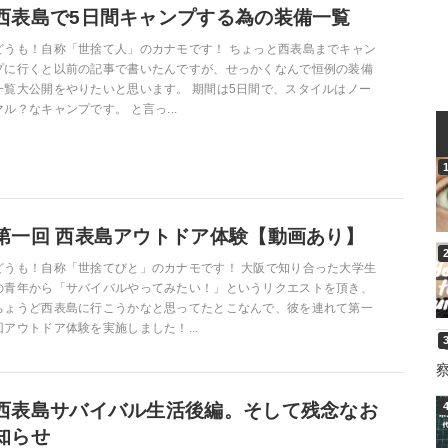
西表島で5日間キャンプする為の装備一覧
どうも！自称「世捨て人」のカナモです！ ちょっと西表島までキャン
プに行くと以前の記事で書いたんですが、せっかくなんで恒例の装備
一覧大公開をやりたいと思います。 期間は5日間で、スタイルはノー
マル？なキャンプです。 と言っ...
第一回 西表島アウトドア体験【動画あり】
どうも！自称「世捨てびと」のカナモです！ 大阪で知り合った大学生
の青年から「サバイバルやってみたい！」というリクエストを頂き、
ちょうど西表島に行こうかなと思ってたとこなんで、彼を連れて第一
回アウトドア体験を実施しました！...
西表島サバイバル生活後編。そして残念なお
知らせ