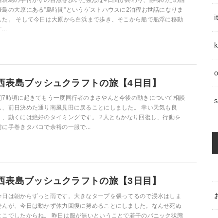
表島の大原にある”島時間”というゲストハウスに2泊程お世話になりま
した。 そして今日は大原から白浜まで歩き、そこから船で船浮に移動
...
k
西表島ブッシュクラフトの旅【4日目】
朝7時頃に起きてもう一度同行者のまさやんと今後の動きについて相談
s
し、前日決めた通り南風見田に戻ることにしました。 幸い天気も良
く、動くには絶好のタイミングです。 2人ともかなり回復し、行動を
前に手巻きタバコで余裕の一服で...
西表島ブッシュクラフトの旅【3日目】
今日は朝からずっと雨です。大きなタープを張ってるので浸水はしま
せんが、今日は動かず体力回復に努めることにしました。なんせ死ぬ
とこでしたからね。 昨日は服が無いということで若干のパニック状態