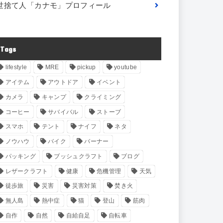
世捨て人「カナモ」プロフィール
Tags
lifestyle
MRE
pickup
youtube
アイテム
アウトドア
イベント
カメラ
キャンプ
クライミング
コーヒー
サバイバル
ストーブ
スマホ
テント
ナイフ
ネタ
ノウハウ
バイク
バーナー
パッキング
ブッシュクラフト
ブログ
レザークラフト
健康
危機管理
天気
徒歩旅
災害
災害対策
焚き火
無人島
熱中症
猫
登山
筋肉
自作
自然
自給自足
自転車