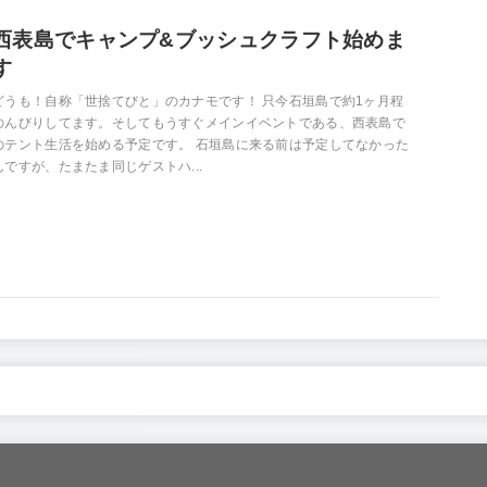
西表島でキャンプ&ブッシュクラフト始めま
す
どうも！自称「世捨てびと」のカナモです！ 只今石垣島で約1ヶ月程
のんびりしてます。そしてもうすぐメインイベントである、西表島で
のテント生活を始める予定です。 石垣島に来る前は予定してなかった
んですが、たまたま同じゲストハ...