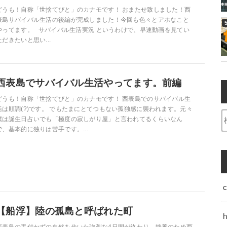
どうも！自称「世捨てびと」のカナモです！ おまたせ致しました！西
表島サバイバル生活の後編が完成しました！今回も色々とアホなこと
やってます。 サバイバル生活実況 というわけで、早速動画を見てい
ただきたいと思い...
西表島でサバイバル生活やってます。前編
どうも！自称「世捨てびと」のカナモです！ 西表島でのサバイバル生
活は順調(?)です。 でもたまにとてつもない孤独感に襲われます。元々
僕は誕生日占いでも「極度の寂しがり屋」と言われてるくらいなん
で、基本的に独りは苦手です。...
【船浮】陸の孤島と呼ばれた町
h
西表島の手付かずの自然を歩いた強烈な4日間が終わり、静養のため西