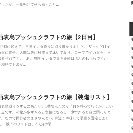
でしたが、一夜明けて落ち着くこと...
西表島ブッシュクラフトの旅【2日目】
朝7時に起きて、早速イカダ作りに取り掛かりました。 ザックだけイ
カダに乗せ、人間は先に対岸まで泳いで渡り、ロープでイカダを引っ
張る作戦です。 あ、無理 イカダで渡る距離はほんの10m程ですが、
干潮時でも波が...
西表島ブッシュクラフトの旅【装備リスト】
西表島巡りをするにあたり、1番悩んだのが「何を持って行くか」とい
う点です。荷物が多すぎると負担になるし、少すぎると命に関わりま
す。なので同行者のまさやんと1ヶ月近く吟味して装備を選定しまし
た。 以下のリストは、2人分の装...