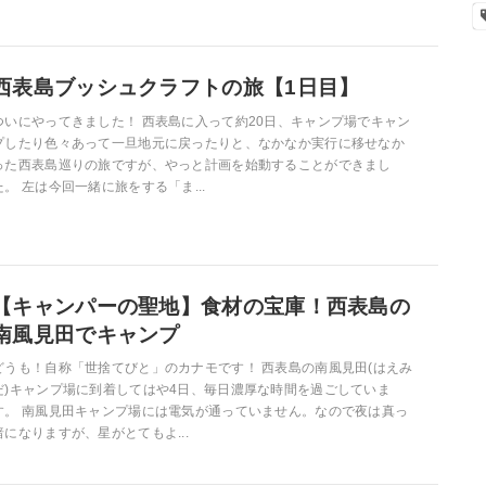
西表島ブッシュクラフトの旅【1日目】
ついにやってきました！ 西表島に入って約20日、キャンプ場でキャン
プしたり色々あって一旦地元に戻ったりと、なかなか実行に移せなか
った西表島巡りの旅ですが、やっと計画を始動することができまし
た。 左は今回一緒に旅をする「ま...
【キャンパーの聖地】食材の宝庫！西表島の
南風見田でキャンプ
どうも！自称「世捨てびと」のカナモです！ 西表島の南風見田(はえみ
だ)キャンプ場に到着してはや4日、毎日濃厚な時間を過ごしていま
す。 南風見田キャンプ場には電気が通っていません。なので夜は真っ
暗になりますが、星がとてもよ...