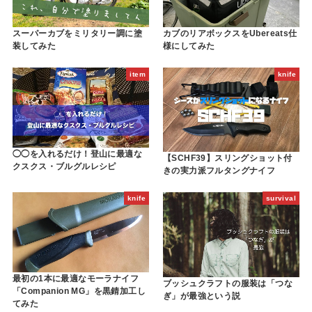
スーパーカブをミリタリー調に塗
カブのリアボックスをUbereats仕
装してみた
様にしてみた
item
knife
◯◯を入れるだけ！登山に最適な
【SCHF39】スリングショット付
クスクス・ブルグルレシピ
きの実力派フルタングナイフ
knife
survival
最初の1本に最適なモーラナイフ
ブッシュクラフトの服装は「つな
「Companion MG」を黒錆加工し
ぎ」が最強という説
てみた