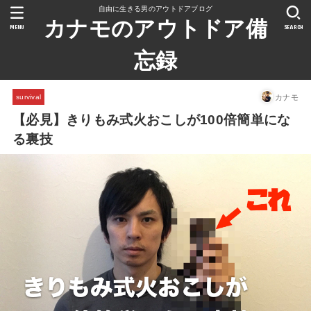
自由に生きる男のアウトドアブログ
カナモのアウトドア備
MENU
SEARCH
忘録
カナモ
survival
【必見】きりもみ式火おこしが100倍簡単にな
る裏技