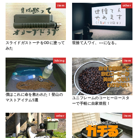
item
other
スライドガストーチをODに塗って
世捨て人ワイ、○○になる。
みた
hiking
item
僕はこれに命を救われた！登山の
ユニフレームのコーヒーロースタ
マストアイテム5選
ーで手軽に自家焙煎！
other
item