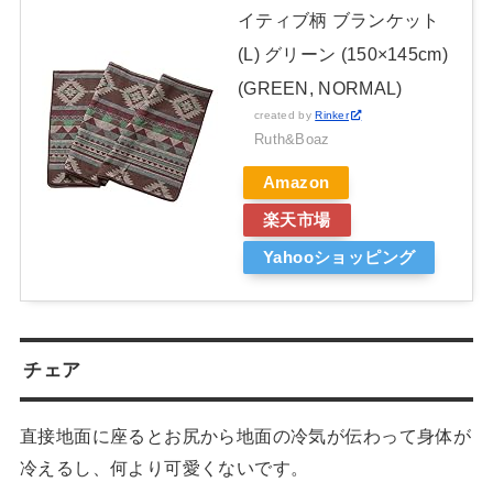
イティブ柄 ブランケット
(L) グリーン (150×145cm)
(GREEN, NORMAL)
created by
Rinker
Ruth&Boaz
Amazon
楽天市場
Yahooショッピング
チェア
直接地面に座るとお尻から地面の冷気が伝わって身体が
冷えるし、何より可愛くないです。