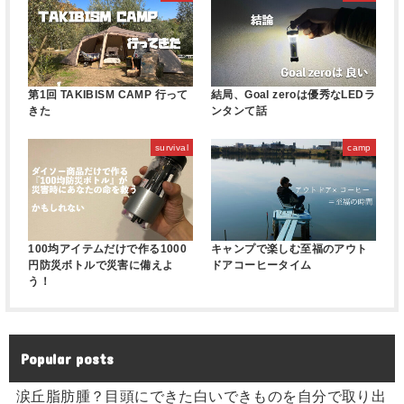
第1回 TAKIBISM CAMP 行って
結局、Goal zeroは優秀なLEDラ
きた
ンタンて話
survival
camp
100均アイテムだけで作る1000
キャンプで楽しむ至福のアウト
円防災ボトルで災害に備えよ
ドアコーヒータイム
う！
Popular posts
涙丘脂肪腫？目頭にできた白いできものを自分で取り出