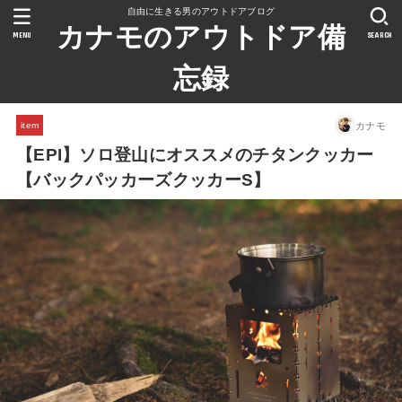
自由に生きる男のアウトドアブログ
カナモのアウトドア備
MENU
SEARCH
忘録
カナモ
item
【EPI】ソロ登山にオススメのチタンクッカー
【バックパッカーズクッカーS】