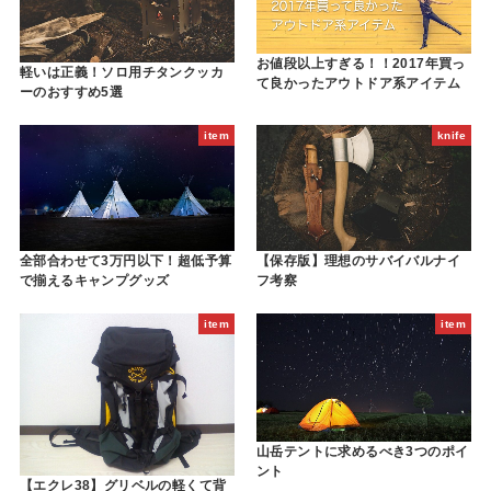
お値段以上すぎる！！2017年買っ
軽いは正義！ソロ用チタンクッカ
て良かったアウトドア系アイテム
ーのおすすめ5選
item
knife
全部合わせて3万円以下！超低予算
【保存版】理想のサバイバルナイ
で揃えるキャンプグッズ
フ考察
item
item
山岳テントに求めるべき3つのポイ
ント
【エクレ38】グリベルの軽くて背