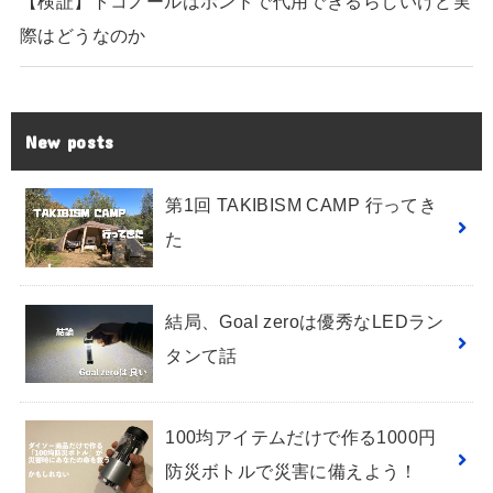
【検証】トコノールはボンドで代用できるらしいけど実
際はどうなのか
New posts
第1回 TAKIBISM CAMP 行ってき
た
結局、Goal zeroは優秀なLEDラン
タンて話
100均アイテムだけで作る1000円
防災ボトルで災害に備えよう！