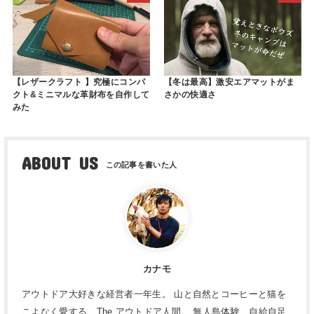
【レザークラフト 】究極にコンパ
【冬は最高】激安エアマットがま
クト&ミニマルな革財布を自作して
さかの快適さ
みた
ABOUT US
カナモ
アウトドア大好きな経営者一年生。 山と自然とコーヒーと猫を
こよなく愛する、The アウトドア人間。 無人島体験、自給自足