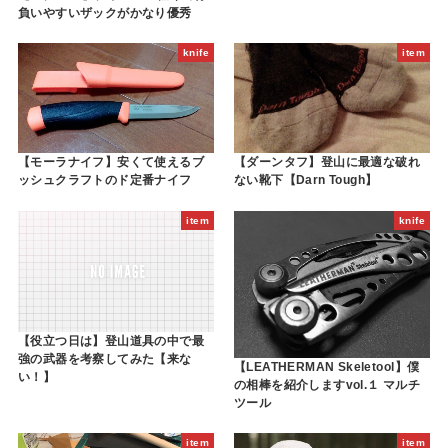
負いやすいザックがかなり優秀
knife
item
【モーラナイフ】安くて使えるブ
【ダーンタフ】登山に最適な破れ
ッシュクラフトのド定番ナイフ
ない靴下【Darn Tough】
item
knife
【役立つ日は】登山道具の中で最
強の武器を考察してみた【来な
【LEATHERMAN Skeletool】僕
い！】
の相棒を紹介しますvol.１ マルチ
ツール
item
item