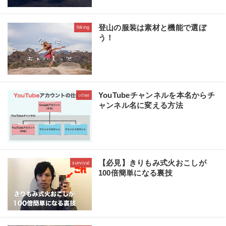
登山の服装は素材と機能で選ぼ
hiking
う！
YouTubeチャンネルを本名からチ
other
ャンネル名に変える方法
【必見】きりもみ式火おこしが
survival
100倍簡単になる裏技