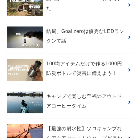
た
結局、Goal zeroは優秀なLEDラン
タンて話
100均アイテムだけで作る1000円
防災ボトルで災害に備えよう！
キャンプで楽しむ至福のアウトド
アコーヒータイム
【最強の耐水性】ソロキャンプな