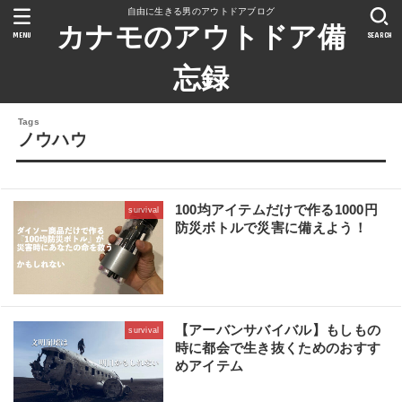
自由に生きる男のアウトドアブログ
カナモのアウトドア備
MENU
SEARCH
忘録
ノウハウ
100均アイテムだけで作る1000円
survival
防災ボトルで災害に備えよう！
【アーバンサバイバル】もしもの
survival
時に都会で生き抜くためのおすす
めアイテム